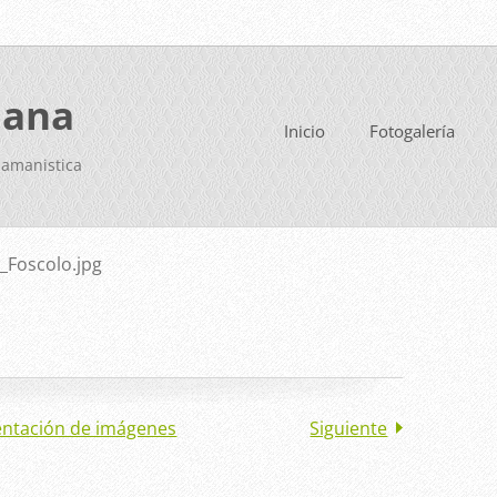
iana
Inicio
Fotogalería
uamanistica
_Foscolo.jpg
entación de imágenes
Siguiente