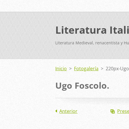
Literatura Ital
Literatura Medieval, renacentista y H
Inicio
>
Fotogalería
>
220px-Ugo
Ugo Foscolo.
Anterior
Pres